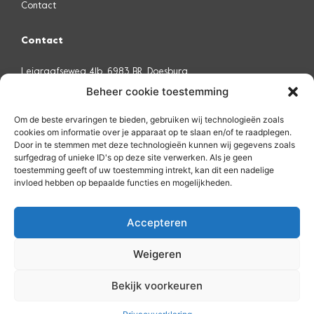
Contact
Contact
Leigraafseweg 41b, 6983 BR, Doesburg
Beheer cookie toestemming
0313 - 48 55 88
Om de beste ervaringen te bieden, gebruiken wij technologieën zoals
info@emid.nl
cookies om informatie over je apparaat op te slaan en/of te raadplegen.
Door in te stemmen met deze technologieën kunnen wij gegevens zoals
surfgedrag of unieke ID's op deze site verwerken. Als je geen
Neem contact met ons op
toestemming geeft of uw toestemming intrekt, kan dit een nadelige
invloed hebben op bepaalde functies en mogelijkheden.
Remote Support via Teamviewer
Accepteren
Weigeren
Privacybeleid
Algemene voorwaarden
Bekijk voorkeuren
© 2023 - Emid