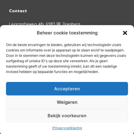
Contact
Leigraafseweg 41b, 6983 BR, Doesburg
Beheer cookie toestemming
0313 - 48 55 88
Om de beste ervaringen te bieden, gebruiken wij technologieën zoals
info@emid.nl
cookies om informatie over je apparaat op te slaan en/of te raadplegen.
Door in te stemmen met deze technologieën kunnen wij gegevens zoals
surfgedrag of unieke ID's op deze site verwerken. Als je geen
Neem contact met ons op
toestemming geeft of uw toestemming intrekt, kan dit een nadelige
invloed hebben op bepaalde functies en mogelijkheden.
Remote Support via Teamviewer
Accepteren
Weigeren
Privacybeleid
Algemene voorwaarden
Bekijk voorkeuren
© 2023 - Emid
Privacyverklaring