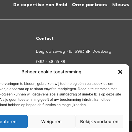
De expertise van Emid
Onze partners
Nieuws
Contact
Leigraafseweg 41b, 6983 BR, Doesburg
0313 - 48 55 88
Beheer cookie toestemming
info@emid.nl
 ervaringen te bieden, gebruiken wij technologieën zoals cookies om
ver je apparaat op te slaan en/of te raadplegen. Door in te stemmen met
logieën kunnen wij gegevens zoals surfgedrag of unieke ID's op deze site
Als je geen toestemming geeft of uw toestemming intrekt, kan dit een
Remote Support via Teamviewer
vloed hebben op bepaalde functies en mogelijkheden.
epteren
Weigeren
Bekijk voorkeuren