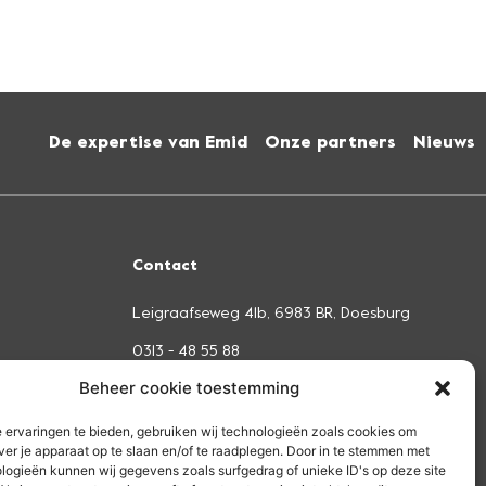
De expertise van Emid
Onze partners
Nieuws
Contact
Leigraafseweg 41b, 6983 BR, Doesburg
0313 - 48 55 88
Beheer cookie toestemming
info@emid.nl
 ervaringen te bieden, gebruiken wij technologieën zoals cookies om
ver je apparaat op te slaan en/of te raadplegen. Door in te stemmen met
logieën kunnen wij gegevens zoals surfgedrag of unieke ID's op deze site