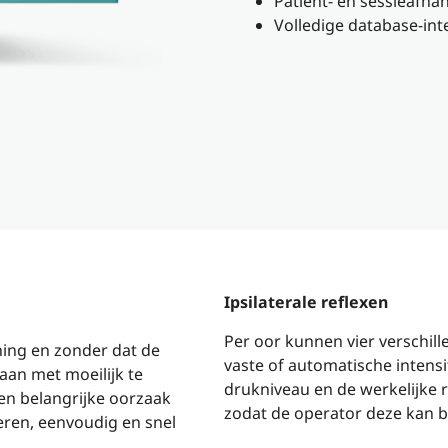
Patiënt- en sessieafha
Volledige database-in
Ipsilaterale reflexen
Per oor kunnen vier verschil
ing en zonder dat de
vaste of automatische intensit
gaan met moeilijk te
drukniveau en de werkelijk
een belangrijke oorzaak
zodat de operator deze kan b
eren, eenvoudig en snel